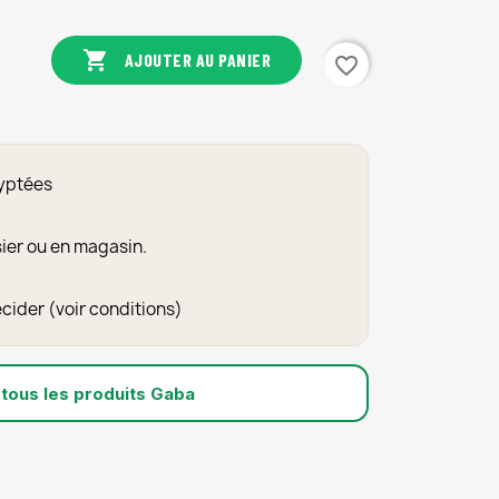

AJOUTER AU PANIER
favorite_border
ryptées
sier ou en magasin.
écider (voir conditions)
 tous les produits Gaba