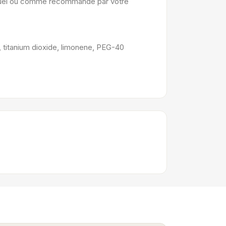
abituel ou comme recommandé par votre
a, titanium dioxide, limonene, PEG-40