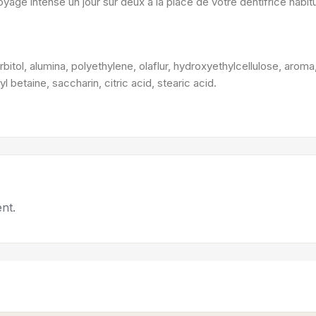
toyage intense un jour sur deux à la place de votre dentifrice h
rbitol, alumina, polyethylene, olaflur, hydroxyethylcellulose, arom
betaine, saccharin, citric acid, stearic acid.
nt.